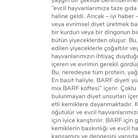
yaygın bir şekilde benimsenmesi
“evcil hayvanlarımıza taze gıda 
haline geldi. Ancak – iyi haber 
veya evrimsel diyet üretmek bas
bir kurdun veya bir dingonun bir
bütün yiyeceklerden oluşur. Bu
edilen yiyeceklerle çoğaltılır vey
hayvanlarımızın ihtiyaç duydu
içeren ve evrimin gerekli gördü
Bu, neredeyse tüm protein, yağ m
En basit haliyle, BARF diyeti yüz
mix BARF köftesi” içerir. Çoklu 
bulunmayan diyet unsurları içeri
etli kemiklere dayanmaktadır. K
öğütülür ve evcil hayvanlarımı
için iyice karıştırılır. BARF için 
kemiklerin baskınlığı ve evcil 
kapsamını ve dengesini yansıtan 