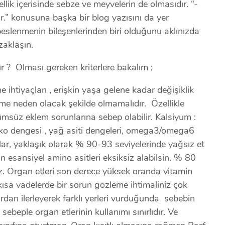
lik içerisinde sebze ve meyvelerin de olmasıdır. “-
r.” konusuna başka bir blog yazısını da yer
slenmenin bileşenlerinden biri olduğunu aklınızda
zaklaşın.
dır ? Olması gereken kriterlere bakalım ;
ihtiyaçları , erişkin yaşa gelene kadar değişiklik
şime neden olacak şekilde olmamalıdır. Özellikle
ümsüz eklem sorunlarına sebep olabilir. Kalsiyum :
Çinko dengesi , yağ asiti dengeleri, omega3/omega6
ar, yaklaşık olarak % 90-93 seviyelerinde yağsız et
n esansiyel amino asitleri eksiksiz alabilsin. % 80
. Organ etleri son derece yüksek oranda vitamin
t kısa vadelerde bir sorun gözleme ihtimaliniz çok
ardan ilerleyerek farklı yerleri vurduğunda sebebin
beple organ etlerinin kullanımı sınırlıdır. Ve