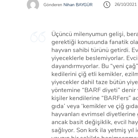
26/10/2021
Gönderen
Nihan BAYGÜR
Üçüncü milenyumun gelişi, bera
gerektiği konusunda fanatik olan
hayvan sahibi türünü getirdi. Ev
yiyeceklerle beslemiyorlar. Evcil
dayandırmıyorlar. Bu “yeni çağ” 
kedilerini çiğ etli kemikler, ezi
yiyecekler dahil taze bütün yiy
yöntemine “BARF diyeti” denir v
kişiler kendilerine “BARFers” ad
gıda’ veya ‘kemikler ve çiğ gıda
hayvanları evrimsel diyetlerine
ancak basit değişiklik, evcil h
sağlıyor. Son kırk ila yetmiş yı