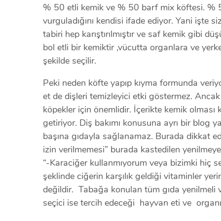
% 50 etli kemik ve % 50 barf mix köftesi. % 
vurguladığını kendisi ifade ediyor. Yani işte 
tabiri hep karıştırılmıştır ve saf kemik gibi dü
bol etli bir kemiktir ,vücutta organlara ve yerk
şekilde seçilir.
Peki neden köfte yapıp kıyma formunda veriyor
et de dişleri temizleyici etki göstermez. Ancak
köpekler için önemlidir. İçerikte kemik olması
getiriyor. Diş bakımı konusuna ayrı bir blog ya
başına gıdayla sağlanamaz. Burada dikkat ed
izin verilmemesi” burada kastedilen yenilmeyen
“-Karaciğer kullanmıyorum veya bizimki hiç 
şeklinde ciğerin karşılık geldiği vitaminler ye
değildir. Tabağa konulan tüm gıda yenilmeli ve 
seçici ise tercih edeceği hayvan eti ve organı