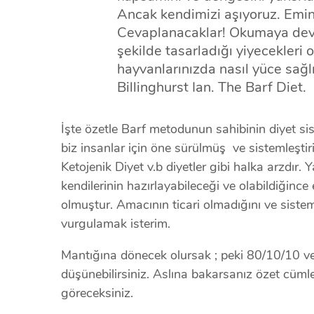
Ancak kendimizi aşıyoruz. Emini
Cevaplanacaklar! Okumaya deva
şekilde tasarladığı yiyecekleri 
hayvanlarınızda nasıl yüce sağl
Billinghurst Ian. The Barf Diet.
İşte özetle Barf metodunun sahibinin diyet sist
biz insanlar için öne sürülmüş ve sistemleştiri
Ketojenik Diyet v.b diyetler gibi halka arzdır. 
kendilerinin hazırlayabileceği ve olabildiğince 
olmuştur. Amacının ticari olmadığını ve sistem
vurgulamak isterim.
Mantığına dönecek olursak ; peki 80/10/10 
düşünebilirsiniz. Aslına bakarsanız özet cüml
göreceksiniz.