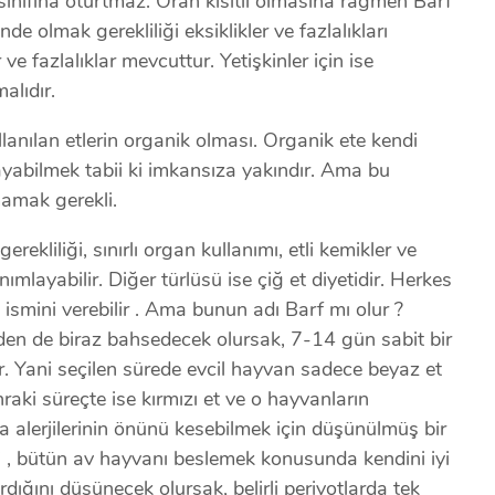
i sınıfına oturtmaz. Oran kısıtlı olmasına rağmen Barf
de olmak gerekliliği eksiklikler ve fazlalıkları
 ve fazlalıklar mevcuttur. Yetişkinler için ise
alıdır.
llanılan etlerin organik olması. Organik ete kendi
yabilmek tabii ki imkansıza yakındır. Ama bu
amak gerekli.
ekliliği, sınırlı organ kullanımı, etli kemikler ve
mlayabilir. Diğer türlüsü ise çiğ et diyetidir. Herkes
 ismini verebilir . Ama bunun adı Barf mı olur ?
r ? den de biraz bahsedecek olursak, 7-14 gün sabit bir
r. Yani seçilen sürede evcil hayvan sadece beyaz et
nraki süreçte ise kırmızı et ve o hayvanların
a alerjilerinin önünü kesebilmek için düşünülmüş bir
ni , bütün av hayvanı beslemek konusunda kendini iyi
dığını düşünecek olursak, belirli periyotlarda tek