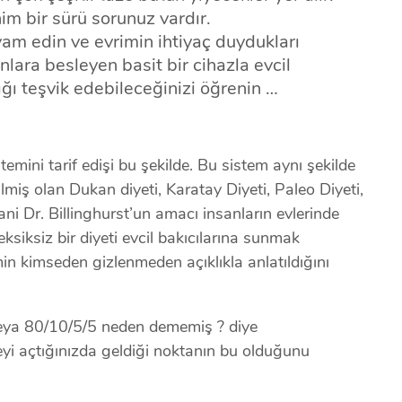
m bir sürü sorunuz vardır.
m edin ve evrimin ihtiyaç duydukları
onlara besleyen basit bir cihazla evcil
ığı teşvik edebileceğinizi öğrenin …
emini tarif edişi bu şekilde. Bu sistem aynı şekilde
lmiş olan Dukan diyeti, Karatay Diyeti, Paleo Diyeti,
Yani Dr. Billinghurst’un amacı insanların evlerinde
eksiksiz bir diyeti evcil bakıcılarına sunmak
in kimseden gizlenmeden açıklıkla anlatıldığını
veya 80/10/5/5 neden dememiş ? diye
eyi açtığınızda geldiği noktanın bu olduğunu