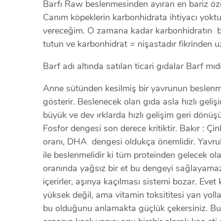
Barfı Raw beslenmesinden ayıran en bariz özel
Canım köpeklerin karbonhidrata ihtiyacı yoktu
vereceğim. O zamana kadar karbonhidratın be
tutun ve karbonhidrat = nişastadır fikrinden u
Barf adı altında satılan ticari gıdalar Barf mı
Anne sütünden kesilmiş bir yavrunun beslenme 
gösterir. Beslenecek olan gıda asla hızlı geli
büyük ve dev ırklarda hızlı gelişim geri dönüş
Fosfor dengesi son derece kritiktir. Bakır : 
oranı, DHA dengesi oldukça önemlidir. Yavrul
ile beslenmelidir ki tüm proteinden gelecek ola
oranında yağsız bir et bu dengeyi sağlayamaz
içerirler, aşırıya kaçılması sistemi bozar. Eve
yüksek değil, ama vitamin toksititesi yan yoll
bu olduğunu anlamakta güçlük çekersiniz. Bu se