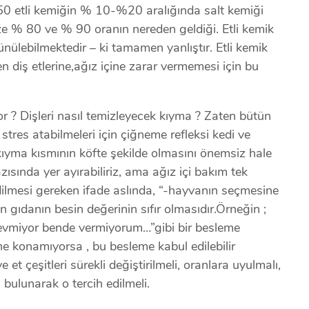
50 etli kemiğin % 10-%20 aralığında salt kemiği
size % 80 ve % 90 oranın nereden geldiği. Etli kemik
şünülebilmektedir – ki tamamen yanlıştır. Etli kemik
en diş etlerine,ağız içine zarar vermemesi için bu
 ? Dişleri nasıl temizleyecek kıyma ? Zaten bütün
 stres atabilmeleri için çiğneme refleksi kedi ve
 kıyma kısmının köfte şekilde olmasını önemsiz hale
zısında yer ayırabiliriz, ama ağız içi bakım tek
ilmesi gereken ifade aslında, “-hayvanın seçmesine
 gıdanın besin değerinin sıfır olmasıdır.Örneğin ;
sevmiyor bende vermiyorum…”gibi bir besleme
rine konamıyorsa , bu besleme kabul edilebilir
et çeşitleri sürekli değiştirilmeli, oranlara uyulmalı,
 bulunarak o tercih edilmeli.