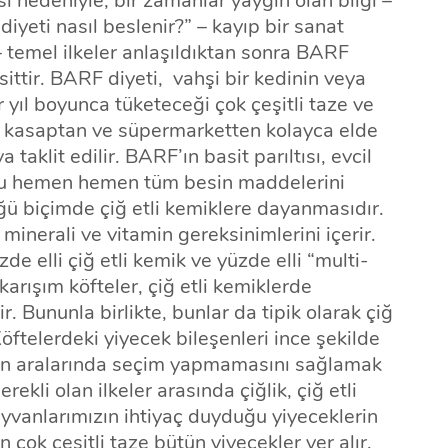
 nedeniyle, bir zamanlar yaygın olan bilgi –
diyeti nasıl beslenir?” – kayıp bir sanat
– temel ilkeler anlaşıldıktan sonra BARF
ittir. BARF diyeti, vahşi bir kedinin veya
 yıl boyunca tüketeceği çok çeşitli taze ve
, kasaptan ve süpermarketten kolayca elde
a taklit edilir. BARF’ın basit parıltısı, evcil
ğu hemen hemen tüm besin maddelerini
ğü biçimde çiğ etli kemiklere dayanmasıdır.
inerali ve vitamin gereksinimlerini içerir.
de elli çiğ etli kemik ve yüzde elli “multi-
karışım köfteler, çiğ etli kemiklerde
r. Bununla birlikte, bunlar da tipik olarak çiğ
öftelerdeki yiyecek bileşenleri ince şekilde
zın aralarında seçim yapmamasını sağlamak
gerekli olan ilkeler arasında çiğlik, çiğ etli
hayvanlarımızın ihtiyaç duyduğu yiyeceklerin
çok çeşitli taze bütün yiyecekler yer alır.