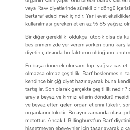
organın kaslı yapısı onu birebir olarak kas et
veya Raw diyetlerinde sürekli bir döngü içerisin
bertaraf edebilmek içindir. Yani evet eksiklikler
kullanılması gereken et en az % 85 yağsız olm
Bir diğer gereklilik oldukça ütopik olsa da ku
beslenmemizde yer veremiyorken bunu karşıla
diyetin çatısında bu faktörün olduğunu unutm
En başa dönecek olursam, löp yağsız kas eti ger
olmazsa olmaz çeşitlilik Barf beslenmesini tanı
kendince bir çiğ diyet hazırlayarak buna kendi
tartışılır. Son olarak gerçekte çeşitlilik nedi
arayla beyaz ve kırmızı etlerin döndürülmesidi
ve beyaz etten gelen organ etlerini tüketir, so
organlarını tüketir. Bu aynı zamanda olası gıd
metottur. Ancak I. Billinghurst’un Barf diyeti
hissetmeyen ebeveynler için tasarlayarak çıkar